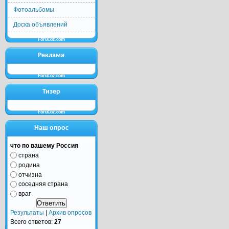
Фотоальбомы
Доска объявлений
ForuCoz.com
Реклама
ForuCoz.com
Тизер
ForuCoz.com
Наш опрос
что по вашему Россия
страна
родина
отчизна
соседняя страна
враг
Результаты
|
Архив опросов
Всего ответов:
27