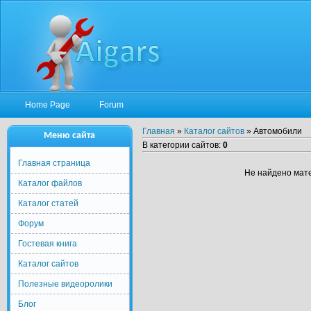
Home Page
Forum
Главная
»
Каталог сайтов
» Автомобили
Меню сайта
В категории сайтов
:
0
Главная страница
Не найдено мат
Каталог файлов
Каталог статей
Форум
Гостевая книга
Каталог сайтов
Полезные видеоролики
Блог