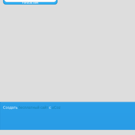
ForuCoz.com
Создать
бесплатный сайт
с
uCoz