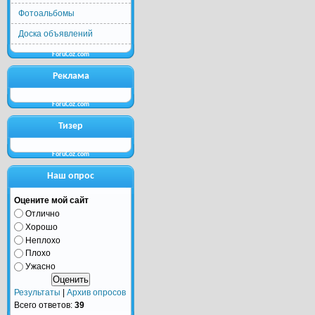
Фотоальбомы
Доска объявлений
ForuCoz.com
Реклама
ForuCoz.com
Тизер
ForuCoz.com
Наш опрос
Оцените мой сайт
Отлично
Хорошо
Неплохо
Плохо
Ужасно
Результаты
|
Архив опросов
Всего ответов:
39