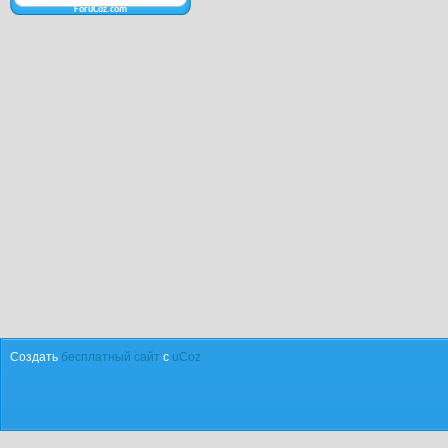
ForuCoz.com
Создать
бесплатный сайт
с
uCoz