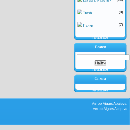
как вы считаете?
(8)
Trash
(7)
Панки
ForuCoz.com
Поиск
ForuCoz.com
Сылки
ForuCoz.com
Автор Aigars Abajevs,
Автор Aigars Abajevs