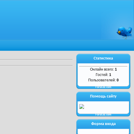
Статистика
Онлайн всего:
1
Гостей:
1
Пользователей:
0
ForuCoz.com
Помощь сайту
ForuCoz.com
Форма входа