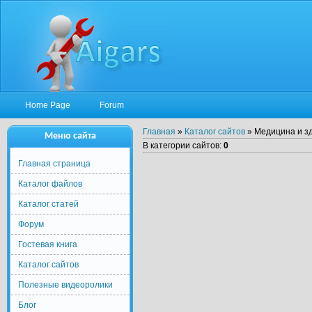
Home Page
Forum
Главная
»
Каталог сайтов
» Медицина и з
Меню сайта
В категории сайтов
:
0
Главная страница
Каталог файлов
Каталог статей
Форум
Гостевая книга
Каталог сайтов
Полезные видеоролики
Блог