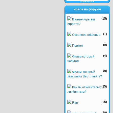
ForuCoz.com
новое на форуме
(15)
В какие игры вы
играете?
(1)
Сезонное общение.
(9)
Прикол
(4)
Фильм который
напугал
(8)
Фильм, который
завставил Вас плакать?
(25)
Как вы относитесь к
лизбиянкам?
(15)
Rap
(20)