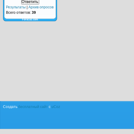
Результаты
|
Архив опросов
Всего ответов:
39
ForuCoz.com
Создать
бесплатный сайт
с
uCoz