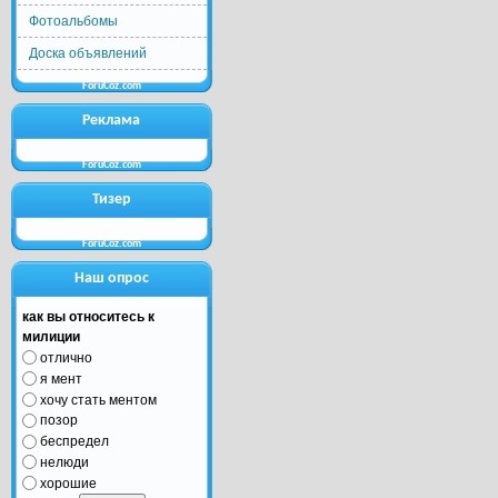
Фотоальбомы
Доска объявлений
ForuCoz.com
Реклама
ForuCoz.com
Тизер
ForuCoz.com
Наш опрос
как вы относитесь к
милиции
отлично
я мент
хочу стать ментом
позор
беспредел
нелюди
хорошие