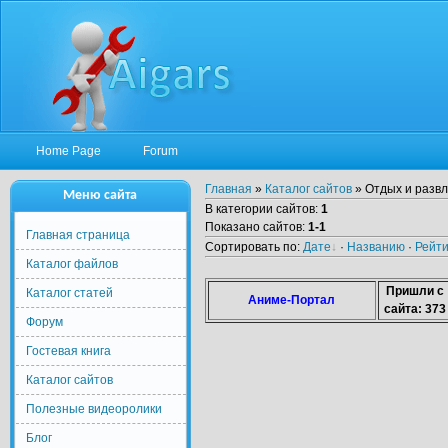
Home Page
Forum
Главная
»
Каталог сайтов
» Отдых и разв
Меню сайта
В категории сайтов
:
1
Показано сайтов
:
1-1
Главная страница
Сортировать по
:
Дате
·
Названию
·
Рейти
Каталог файлов
Пришли с
Каталог статей
Аниме-Портал
сайта: 373
Форум
Гостевая книга
Каталог сайтов
Полезные видеоролики
Блог