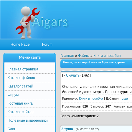
Home Page
Forum
Главная
»
Файлы
»
Книги и пособия
Меню сайта
Книга, по которой можно бросить курить
Главная страница
[ ·
Скачать
(1мб) ]
Каталог файлов
Каталог статей
Очень популярная и известная книга, пр
болезней и даже смерть. Бросьте курить 
Форум
Категория
:
Книги и пособия
|
Добавил
:
туша
Гостевая книга
Просмотров
:
526
|
Загрузок
:
267
|
Комментари
Каталог сайтов
Всего комментариев
:
2
Полезные видеоролики
Блог
2
туша
(24.05.2010 20:42)