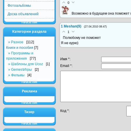
0
Фотоальбомы
Возможно в будущем она поможет и
Доска объявлений
ForuCoz.com
1
Meshan(9)
(27.04.2010 08:47)
Категории раздела
1
Полюбому не поможет
Разное
[112]
Я не курю)
Книги и пособия
[7]
Программы и
приложения
[77]
Имя *:
Шаблоны для Ucoz
[1]
Email *:
Gemes\Игры
[2]
Фильмы
[4]
ForuCoz.com
Реклама
ForuCoz.com
Код *:
Тизер
ForuCoz.com