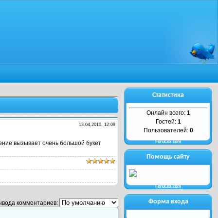
Статистика
Онлайн всего:
1
Гостей:
1
13.04.2010, 12:09
Пользователей:
0
ForuCoz.com
урение вызывает очень большой букет
Помощь сайту
ForuCoz.com
Форма входа
ывода комментариев: