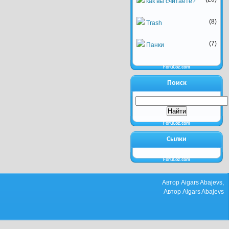
как вы считаете?
(8)
Trash
(7)
Панки
ForuCoz.com
Поиск
ForuCoz.com
Сылки
ForuCoz.com
Автор Aigars Abajevs,
Автор Aigars Abajevs