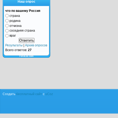
Наш опрос
что по вашему Россия
страна
родина
отчизна
соседняя страна
враг
Результаты
|
Архив опросов
Всего ответов:
27
ForuCoz.com
Создать
бесплатный сайт
с
uCoz