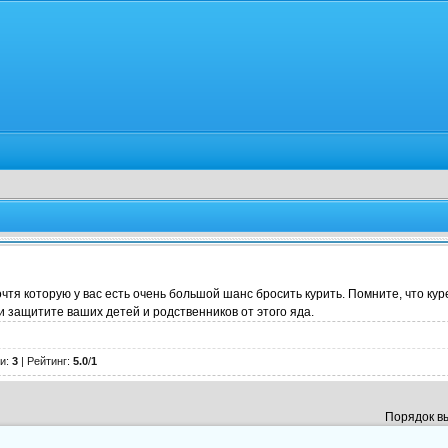
очтя которую у вас есть очень большой шанс бросить курить. Помните, что к
и защитите ваших детей и родственников от этого яда.
и
:
3
|
Рейтинг
:
5.0
/
1
Порядок в