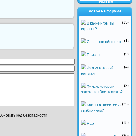
ForuCoz.com
новое на форуме
(15)
В какие игры вы
играете?
(1)
Сезонное общение.
(9)
Прикол
(4)
Фильм который
напугал
(8)
Фильм, который
завставил Вас плакать?
(25)
Как вы относитесь к
лизбиянкам?
(15)
Rap
(20)