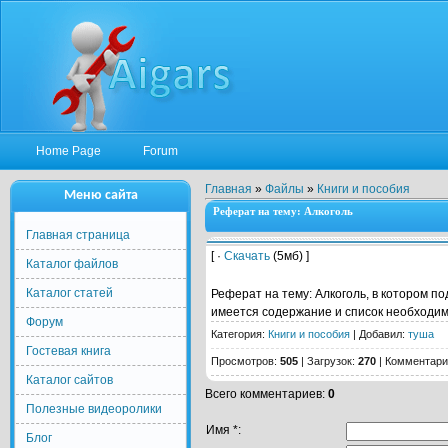
Home Page
Forum
Главная
»
Файлы
»
Книги и пособия
Меню сайта
Реферат на тему: Алкоголь
Главная страница
[ ·
Скачать
(5мб) ]
Каталог файлов
Каталог статей
Реферат на тему: Алкоголь, в котором п
имеется содержание и список необходим
Форум
Категория
:
Книги и пособия
|
Добавил
:
туша
Гостевая книга
Просмотров
:
505
|
Загрузок
:
270
|
Комментари
Каталог сайтов
Всего комментариев
:
0
Полезные видеоролики
Имя *:
Блог