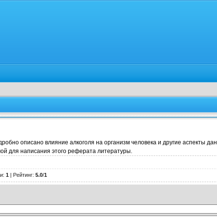
одробно описано влияние алкоголя на организм человека и другие аспекты да
ой для написания этого реферата литературы.
и
:
1
|
Рейтинг
:
5.0
/
1