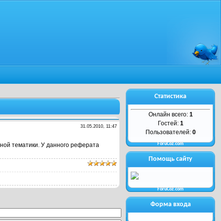
Статистика
Онлайн всего:
1
Гостей:
1
31.05.2010, 11:47
Пользователей:
0
ForuCoz.com
нной тематики. У данного реферата
Помощь сайту
ForuCoz.com
Форма входа