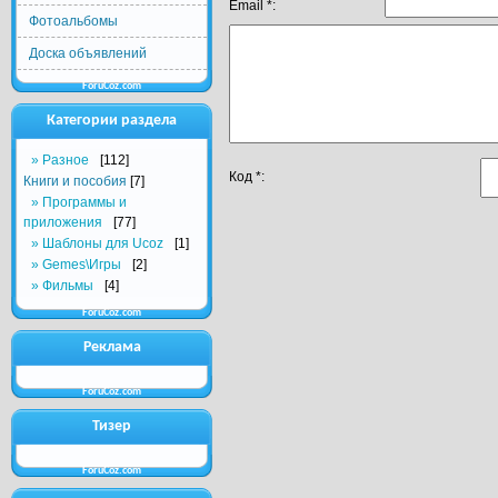
Email *:
Фотоальбомы
Доска объявлений
ForuCoz.com
Категории раздела
Разное
[112]
Код *:
Книги и пособия
[7]
Программы и
приложения
[77]
Шаблоны для Ucoz
[1]
Gemes\Игры
[2]
Фильмы
[4]
ForuCoz.com
Реклама
ForuCoz.com
Тизер
ForuCoz.com