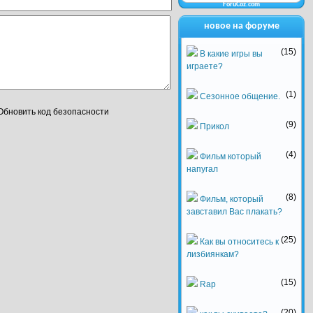
ForuCoz.com
новое на форуме
(15)
В какие игры вы
играете?
(1)
Сезонное общение.
(9)
Прикол
(4)
Фильм который
напугал
(8)
Фильм, который
завставил Вас плакать?
(25)
Как вы относитесь к
лизбиянкам?
(15)
Rap
(20)