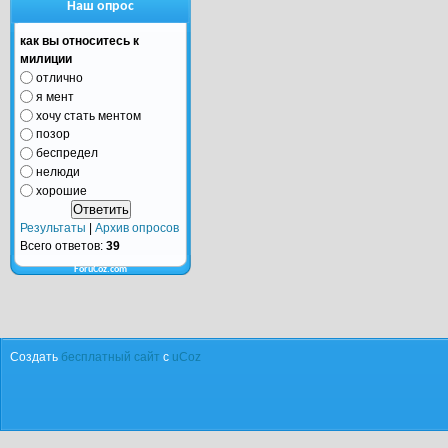
Наш опрос
как вы относитесь к
милиции
отлично
я мент
хочу стать ментом
позор
беспредел
нелюди
хорошие
Результаты
|
Архив опросов
Всего ответов:
39
ForuCoz.com
Создать
бесплатный сайт
с
uCoz