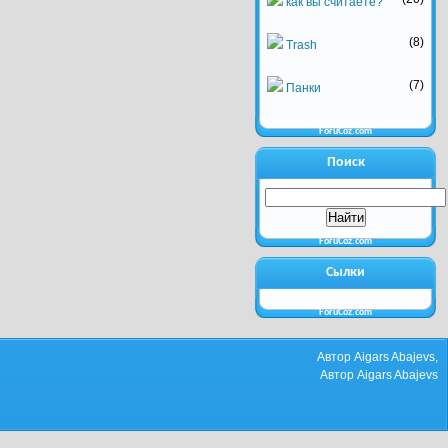
как вы считаете?
(8)
Trash
(7)
Панки
ForuCoz.com
Поиск
ForuCoz.com
Сылки
ForuCoz.com
Автор Aigars Abajevs,
Автор Aigars Abajevs