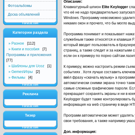
Описание:
Фотоальбомы
Клавиатурный шпион
Elite Keylogger
сла
что её не надо предварительно запускать
Доска объявлений
Windows. Программу невозможно удалить 
никаких окон и прочего, что бы могло в
ForuCoz.com
Категории раздела
Программа понимает и показывает нажати
служебным также относятся и клавиши F
Разное
[112]
который вводит пользователь в браузере
Книги и пособия
[7]
страниц, а также следит и за нажатыми 
Программы и приложения
если он к примеру по порно сайтам лази
[77]
Шаблоны для Ucoz
[1]
К примеру, можно настроить режим съем
Gemes\Игры
[2]
событиях . Хотя лучше составить ключев
Фильмы
[4]
ввёл фразу «скачать музыку» а программ
автоматически снимки экрана точно такж
ForuCoz.com
самые сложные графические пароли. Если
прекращает сохранять экраны и ни в кое
Реклама
Keylogger будет также контролировать б
информация на web страничку в виде HT
ForuCoz.com
Тизер
Программ автоматически может удалять у
свои требования, а также например указа
ForuCoz.com
Доп. информация: