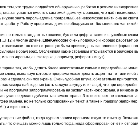
вен тем, что трудно поддаётся обнаружению, работая в режиме низкоуровне
, она запускается вместе с системой, даже чуть раньше, что даёт возможност
(нужно знать пароль админа программы), её невозможно найти она не светит
ыдать работу. Работу программы даже не обнаруживает большинство «антикей
я не только стандартных клавиш, букв или цифр, а также и служебные клавиш
1…F12 и многие другие.
EliteKeylogger
очень подробно и хорошо работает бр
, отслеживает на каких страницах были произведены заполнение форм и поле
ссылками в браузерах. Отслеживая какие страницы открываются в браузере вы
т, или по игровым, а некоторые, например, рефераты ищут).
а экрана так, чтобы делать более качественные снимки в определённые мом
ые слова, используя которые программ может делать акцент на тот или иной 
 раз и сделала снимок экрана. Очень удобная штука, обязательно пригодится
е как камера наблюдения (хоть каждую секунду или чаще), что при определё
 же программа запрограммирована на захват картинок с экрана, а никакие д
м случае не делает дубликаты снимков экрана. Это позволяет не захламлять
уфер обмена, но не только скопированный текст, а также и графику (наприме
ML) и скриншоты.
старевшие файлы, когда журнал записи превысил какую-то отметку. Возможн
ть, что очищать можно лишь только тогда, когда сформирован отчёт и отправ