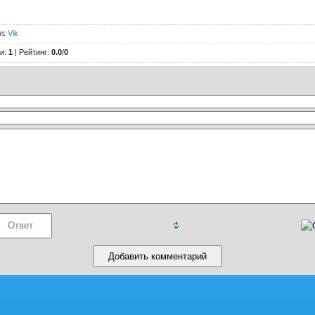
л
:
Vik
и
:
1
|
Рейтинг
:
0.0
/
0