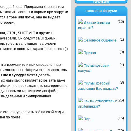
ForuCoz.com
вого драйвера. Программа хороша тем
новое на форуме
ь схватить логины и пароли при загрузки
ся в трее или лотке, она не выдаёт
(15)
логеров».
В какие игры вы
играете?
и, CTRL, SHIFT, ALT и другие к
аузерами. Он следит за URL-ами,
(1)
Сезонное общение.
й, то есть запоминает заголовки
 сможете понять и характер человека (а
(9)
Прикол
енты времени или при определённых
(4)
Фильм который
снимок экрана. Например, пользователь
напугал
.
Elite Keylogge
r может делать
нных навыках позволяет вскрывать даже
(8)
Фильм, который
ействия не происходят, то она временно
завставил Вас плакать?
 одинаковыми картинками лог файл.
р, выделенная и скопированная
(25)
Как вы относитесь к
лизбиянкам?
о сконфигурировать всё на свой лад и
лен по почте.
(15)
Rap
(20)