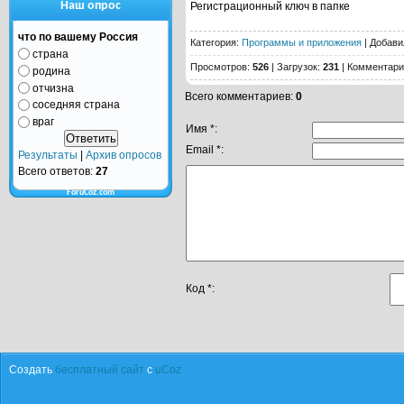
Наш опрос
Регистрационный ключ в папке
что по вашему Россия
Категория
:
Программы и приложения
|
Добави
страна
Просмотров
:
526
|
Загрузок
:
231
|
Комментари
родина
отчизна
Всего комментариев
:
0
соседняя страна
враг
Имя *:
Email *:
Результаты
|
Архив опросов
Всего ответов:
27
ForuCoz.com
Код *:
Создать
бесплатный сайт
с
uCoz