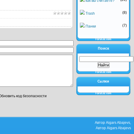
как вы считаете?
(8)
Trash
(7)
Панки
ForuCoz.com
Поиск
ForuCoz.com
Сылки
ForuCoz.com
Автор Aigars Abajevs,
Автор Aigars Abajevs