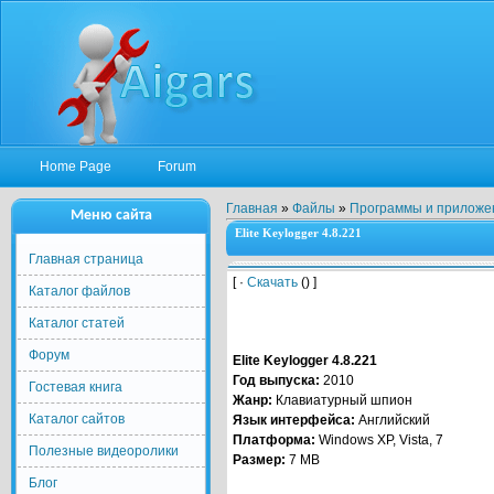
Home Page
Forum
Главная
»
Файлы
»
Программы и приложе
Меню сайта
Elite Keylogger 4.8.221
Главная страница
[ ·
Скачать
() ]
Каталог файлов
Каталог статей
Форум
Elite Keylogger 4.8.221
Год выпуска:
2010
Гостевая книга
Жанр:
Клавиатурный шпион
Каталог сайтов
Язык интерфейса:
Английский
Платформа:
Windows XP, Vista, 7
Полезные видеоролики
Размер:
7 MB
Блог