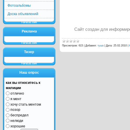
Фотоальбомы
Доска объявлений
ForuCoz.com
Сайт создан для информиро
Реклама
ForuCoz.com
Просмотров:
615
|
Добавил:
туша
|
Дата:
25.02.2010
|
Тизер
ForuCoz.com
Наш опрос
как вы относитесь к
милиции
отлично
я мент
хочу стать ментом
позор
беспредел
нелюди
хорошие