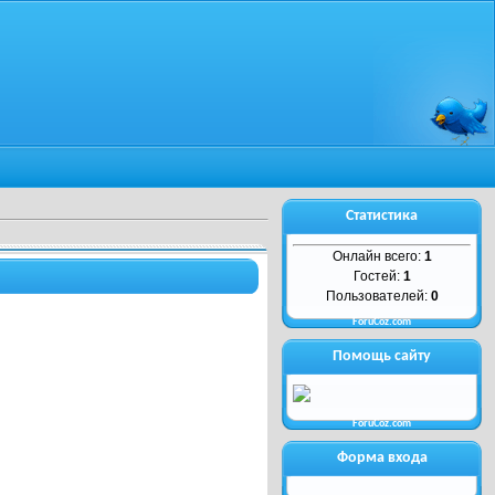
Статистика
Онлайн всего:
1
Гостей:
1
Пользователей:
0
ForuCoz.com
Помощь сайту
ForuCoz.com
Форма входа