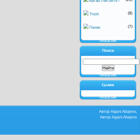
как вы считаете?
(8)
Trash
(7)
Панки
ForuCoz.com
Поиск
ForuCoz.com
Сылки
ForuCoz.com
Автор Aigars Abajevs,
Автор Aigars Abajevs