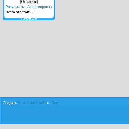
Результаты
|
Архив опросов
Всего ответов:
39
ForuCoz.com
Создать
бесплатный сайт
с
uCoz