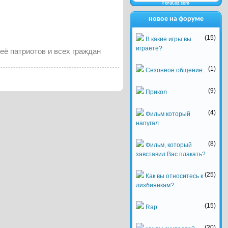
ForuCoz.com
новое на форуме
(15)
В какие игры вы
играете?
её патриотов и всех граждан
(1)
Сезонное общение.
(9)
Прикол
(4)
Фильм который
напугал
(8)
Фильм, который
завставил Вас плакать?
(25)
Как вы относитесь к
лизбиянкам?
(15)
Rap
(20)