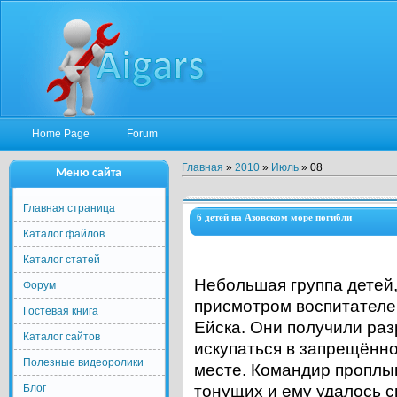
Home Page
Forum
Главная
»
2010
»
Июль
»
08
Меню сайта
Главная страница
6 детей на Азовском море погибли
Каталог файлов
Каталог статей
Небольшая группа детей
Форум
присмотром воспитателей
Гостевая книга
Ейска. Они получили ра
Каталог сайтов
искупаться в запрещённ
Полезные видеоролики
месте. Командир проплы
Блог
тонущих и ему удалось с