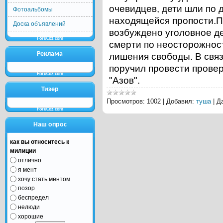
очевидцев, дети шли по 
Фотоальбомы
находящейся пропости.П
Доска объявлений
возбуждено уголовное дел
ForuCoz.com
смерти по неосторожност
Реклама
лишения свободы. В свя
поручил провести провер
ForuCoz.com
"Азов".
Тизер
Просмотров:
1002
|
Добавил:
туша
|
Д
ForuCoz.com
Наш опрос
как вы относитесь к
милиции
отлично
я мент
хочу стать ментом
позор
беспредел
нелюди
хорошие