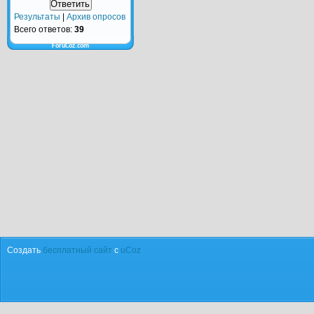
Результаты
|
Архив опросов
Всего ответов:
39
ForuCoz.com
Создать
бесплатный сайт
с
uCoz