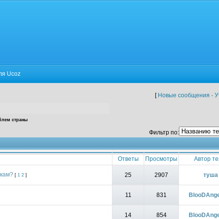
ля Ucoz
[
Новые сообщения
·
У
блем страны
Фильтр по:
Ответы
Просмотры
Автор т
нкам?
25
2907
туша
[
1
2
]
11
831
BlooDAng
14
854
BlooDAng