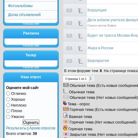
Фотоальбомы
Коррупция
Доска объявлений
Дети избили учителя физку
ForuCoz.com
Серега против Вафли
Реклама
Будет ли трасса Москва-Вл
ForuCoz.com
Жара в России
Тизер
Бюрократия
ForuCoz.com
В этом форуме тем:
8
. На странице показ
Наш опрос
1
Страница
1
из
1
Обычная тема (Есть новые сообщения
Оцените мой сайт
Обычная тема
Отлично
Обычная тема (Нет новых сообщений)
Хорошо
Тема - опрос
Неплохо
Горячая тема (Есть новые сообщения)
Плохо
Важная тема
Ужасно
Горячая тема (Нет новых сообщений)
Результаты
|
Архив опросов
Горячая тема
Всего ответов:
39
Закрытая тема (Нет новых сообщений