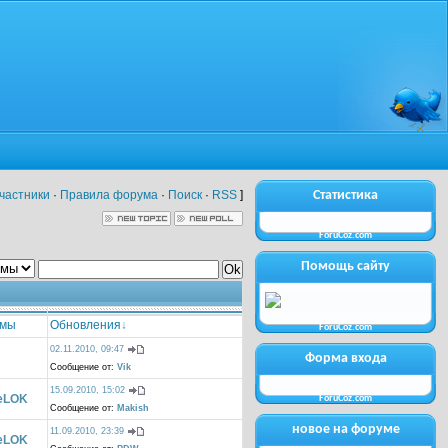
частники
·
Правила форума
·
Поиск
·
RSS
]
Статистика
ForuCoz.com
Помощь сайту
емы
Обновления
↓
ForuCoz.com
02.11.2010, 09:47
Форма входа
Сообщение от:
Vik
15.09.2010, 15:02
eLOK
ForuCoz.com
Сообщение от:
Makish
новое на форуме
11.09.2010, 23:39
eLOK