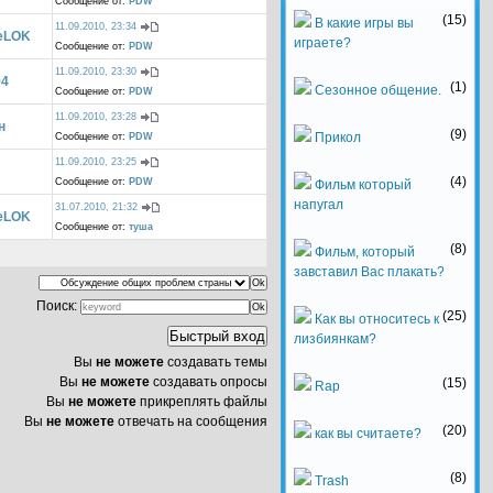
Сообщение от:
PDW
(15)
В какие игры вы
11.09.2010, 23:34
eLOK
играете?
Сообщение от:
PDW
11.09.2010, 23:30
94
(1)
Сезонное общение.
Сообщение от:
PDW
11.09.2010, 23:28
н
(9)
Прикол
Сообщение от:
PDW
11.09.2010, 23:25
(4)
Сообщение от:
PDW
Фильм который
напугал
31.07.2010, 21:32
eLOK
Сообщение от:
туша
(8)
Фильм, который
завставил Вас плакать?
Поиск:
(25)
Как вы относитесь к
лизбиянкам?
Вы
не можете
создавать темы
Вы
не можете
создавать опросы
(15)
Rap
Вы
не можете
прикреплять файлы
Вы
не можете
отвечать на сообщения
(20)
как вы считаете?
(8)
Trash