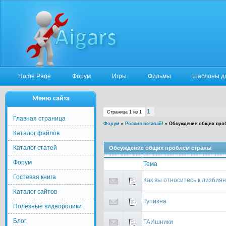
Home Page
Форум
Игры
Фильмы
Шаблоны д
Меню сайта
1
Страница
1
из
1
Главная страница
Форум
»
Россия вставай!
»
Обсуждение общих про
Каталог файлов
Каталог статей
Обсуждение общих проблем страны
Форум
Тема
Гостевая книга
Как вы относитесь к лизбия
Каталог сайтов
Тупизна
Полезные видеоролики
Блог
ГАИшники