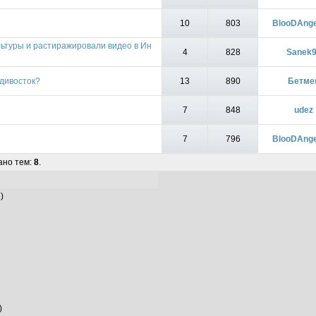
10
803
BlooDAng
льтуры и растиражировали видео в Ин
4
828
Sanek
адивосток?
13
890
Бетме
7
848
udez
7
796
BlooDAng
ано тем:
8
.
)
)