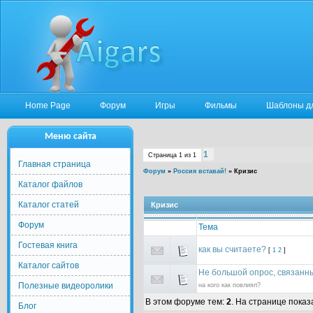
Home Page
Форум
Игры
Фильмы
Шаблоны д
Меню сайта
1
Страница
1
из
1
Главная страница
Форум
»
Россия вставай!
»
Кризис
Каталог файлов
Каталог статей
Кризис
Форум
Тема
Гостевая книга
как вы считаете?
[
1
2
]
Каталог сайтов
Не большой опрос, связанн
Полезные видеоролики
на кого как повлиял?
В этом форуме тем:
2
. На странице показ
Блог