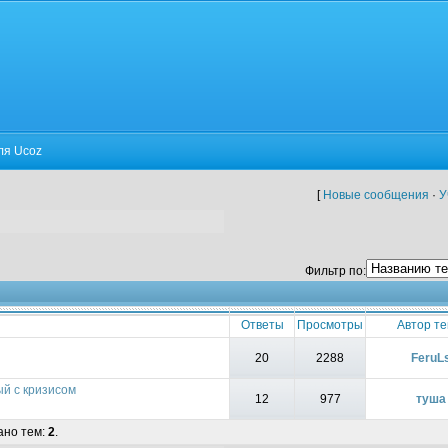
ля Ucoz
[
Новые сообщения
·
У
Фильтр по:
Ответы
Просмотры
Автор т
20
2288
FeruL
ый с кризисом
12
977
туша
ано тем:
2
.