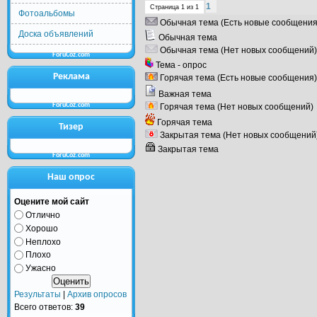
1
Страница
1
из
1
Фотоальбомы
Обычная тема (Есть новые сообщения
Доска объявлений
Обычная тема
Обычная тема (Нет новых сообщений)
ForuCoz.com
Тема - опрос
Реклама
Горячая тема (Есть новые сообщения)
Важная тема
ForuCoz.com
Горячая тема (Нет новых сообщений)
Горячая тема
Тизер
Закрытая тема (Нет новых сообщений
Закрытая тема
ForuCoz.com
Наш опрос
Оцените мой сайт
Отлично
Хорошо
Неплохо
Плохо
Ужасно
Результаты
|
Архив опросов
Всего ответов:
39