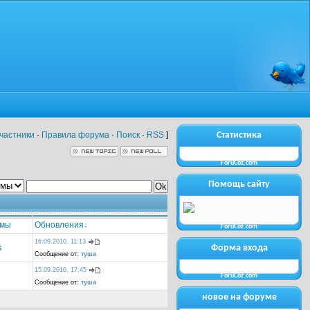
частники
·
Правила форума
·
Поиск
·
RSS
]
Статистика
ForuCoz.com
Помощь сайту
емы
Обновления
↓
ForuCoz.com
16.09.2010, 11:13
s
Форма входа
Сообщение от:
туша
15.09.2010, 17:45
ForuCoz.com
Сообщение от:
туша
новое на форуме