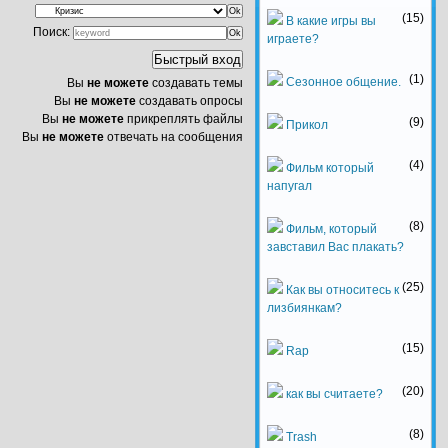
(15)
В какие игры вы
Поиск:
играете?
(1)
Сезонное общение.
Вы
не можете
создавать темы
Вы
не можете
создавать опросы
Вы
не можете
прикреплять файлы
(9)
Прикол
Вы
не можете
отвечать на сообщения
(4)
Фильм который
напугал
(8)
Фильм, который
завставил Вас плакать?
(25)
Как вы относитесь к
лизбиянкам?
(15)
Rap
(20)
как вы считаете?
(8)
Trash